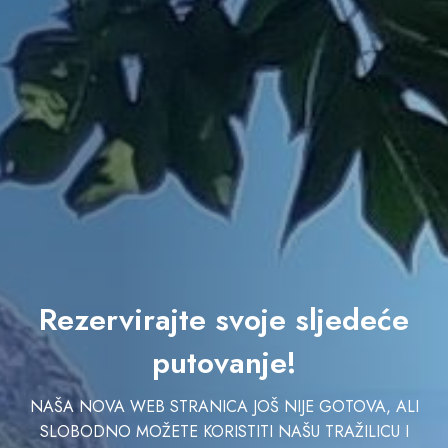
Rezervirajte svoje sljedeće
putovanje!
NAŠA NOVA WEB STRANICA JOŠ NIJE GOTOVA, ALI
SLOBODNO MOŽETE KORISTITI NAŠU TRAŽILICU I