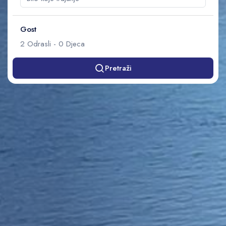
Gost
2
Odrasli
-
0
Djeca
Pretraži