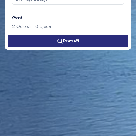
Gost
2
Odrasli
-
0
Djeca
Pretraži