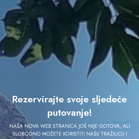
Rezervirajte svoje sljedeće
putovanje!
NAŠA NOVA WEB STRANICA JOŠ NIJE GOTOVA, ALI
SLOBODNO MOŽETE KORISTITI NAŠU TRAŽILICU I