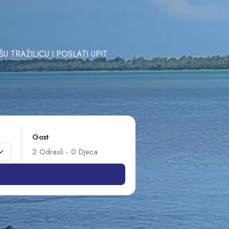
TRAŽILICU I POSLATI UPIT
Gost
2
Odrasli
-
0
Djeca