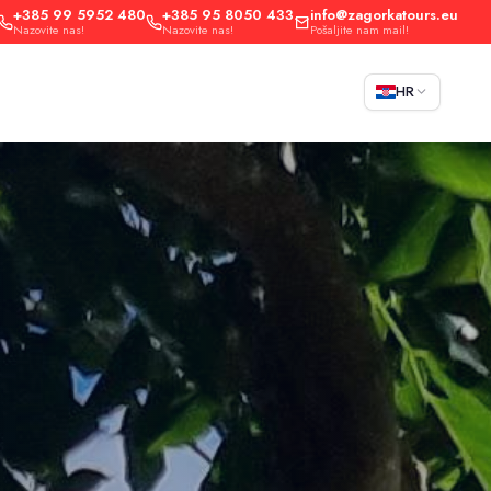
+385 99 5952 480
+385 95 8050 433
info@zagorkatours.eu
Nazovite nas!
Nazovite nas!
Pošaljite nam mail!
HR