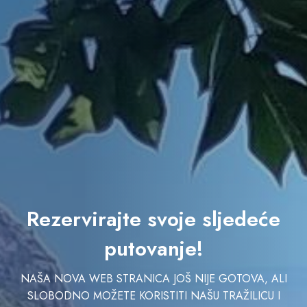
Rezervirajte svoje sljedeće
putovanje!
NAŠA NOVA WEB STRANICA JOŠ NIJE GOTOVA, ALI
SLOBODNO MOŽETE KORISTITI NAŠU TRAŽILICU I