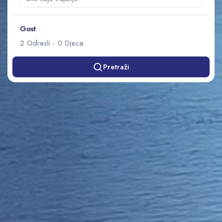
Gost
2
Odrasli
-
0
Djeca
Pretraži