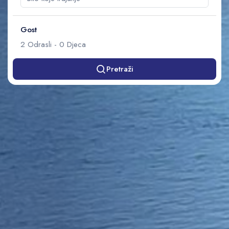
Gost
2
Odrasli
-
0
Djeca
Pretraži