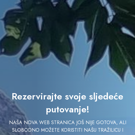
Rezervirajte svoje sljedeće
putovanje!
NAŠA NOVA WEB STRANICA JOŠ NIJE GOTOVA, ALI
SLOBODNO MOŽETE KORISTITI NAŠU TRAŽILICU I