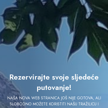
Rezervirajte svoje sljedeće
putovanje!
NAŠA NOVA WEB STRANICA JOŠ NIJE GOTOVA, ALI
SLOBODNO MOŽETE KORISTITI NAŠU TRAŽILICU I