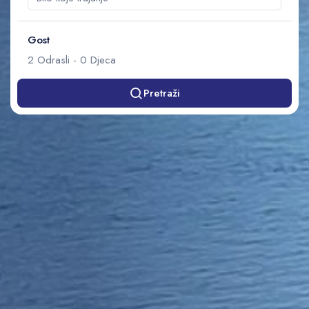
Gost
2
Odrasli
-
0
Djeca
Pretraži