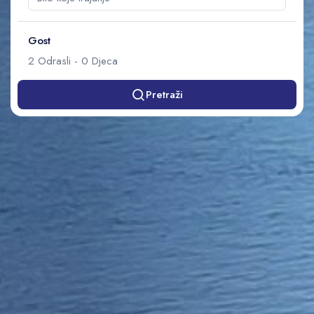
Gost
2
Odrasli
-
0
Djeca
Pretraži