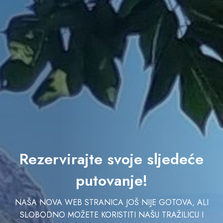
Rezervirajte svoje sljedeće
putovanje!
NAŠA NOVA WEB STRANICA JOŠ NIJE GOTOVA, ALI
SLOBODNO MOŽETE KORISTITI NAŠU TRAŽILICU I