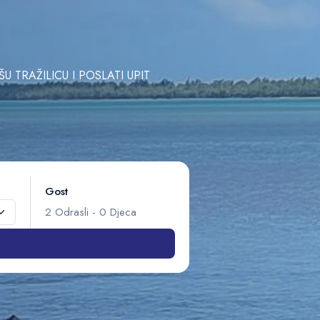
TRAŽILICU I POSLATI UPIT
Gost
2
Odrasli
-
0
Djeca