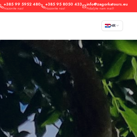
+385 99 5952 480
+385 95 8050 433
info@zagorkatours.eu
Nazovite nas!
Nazovite nas!
Pošaljite nam mail!
HR