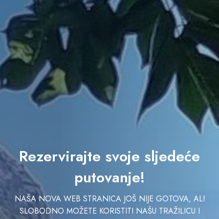
Rezervirajte svoje sljedeće
putovanje!
NAŠA NOVA WEB STRANICA JOŠ NIJE GOTOVA, ALI
SLOBODNO MOŽETE KORISTITI NAŠU TRAŽILICU I