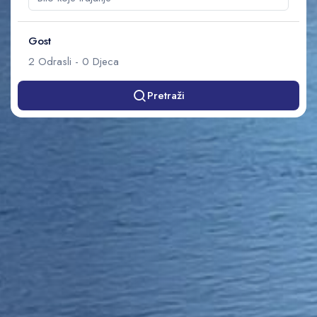
Gost
2
Odrasli
-
0
Djeca
Pretraži