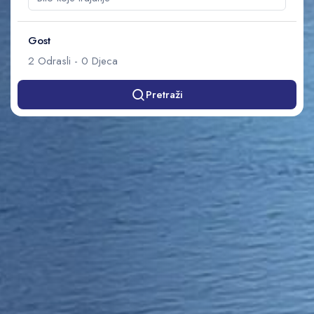
Gost
2
Odrasli
-
0
Djeca
Pretraži