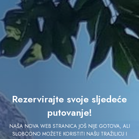
Rezervirajte svoje sljedeće
putovanje!
NAŠA NOVA WEB STRANICA JOŠ NIJE GOTOVA, ALI
SLOBODNO MOŽETE KORISTITI NAŠU TRAŽILICU I