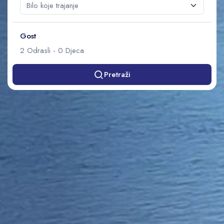
Gost
2
Odrasli
-
0
Djeca
Pretraži