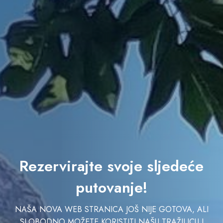
Rezervirajte svoje sljedeće
putovanje!
NAŠA NOVA WEB STRANICA JOŠ NIJE GOTOVA, ALI
SLOBODNO MOŽETE KORISTITI NAŠU TRAŽILICU I